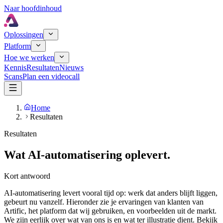
Naar hoofdinhoud
Oplossingen
Platform
Hoe we werken
Kennis
Resultaten
Nieuws
Scans
Plan een videocall
Home
Resultaten
Resultaten
Wat AI-automatisering oplevert.
Kort antwoord
AI-automatisering levert vooral tijd op: werk dat anders blijft liggen,
gebeurt nu vanzelf. Hieronder zie je ervaringen van klanten van
Artific, het platform dat wij gebruiken, en voorbeelden uit de markt.
We zijn eerlijk over wat van ons is en wat ter illustratie dient. Bekijk