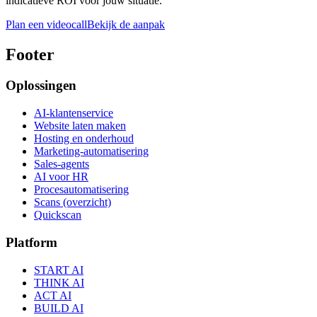
indicatieve ROI voor jouw situatie.
Plan een videocall
Bekijk de aanpak
Footer
Oplossingen
AI-klantenservice
Website laten maken
Hosting en onderhoud
Marketing-automatisering
Sales-agents
AI voor HR
Procesautomatisering
Scans (overzicht)
Quickscan
Platform
START AI
THINK AI
ACT AI
BUILD AI