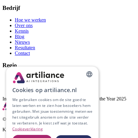
Bedrijf
Hoe we werken
Over ons
Kennis
Blog
Nieuws
Resultaten
Contact
Regio
AI-automatisering Groningen
AI-automatisering Drenthe
DUTCH
AI-automatisering Friesland
Cookies op artiliance.nl
ENGLISH
Implementatiepartner van Artific, AI Company of the Year 2025
We gebruiken cookies om de site goed te
laten werken en te zien hoe bezoekers hem
gebruiken. Met jouw toestemming meten we
het sitegebruik anoniem om de site verder
©
2026
Artiliance. Alle rechten voorbehouden.
te verbeteren. Je kiest zelf wat je toestaat.
Cookieverklaring
KvK
53204441
· BTW
NL002201375B45