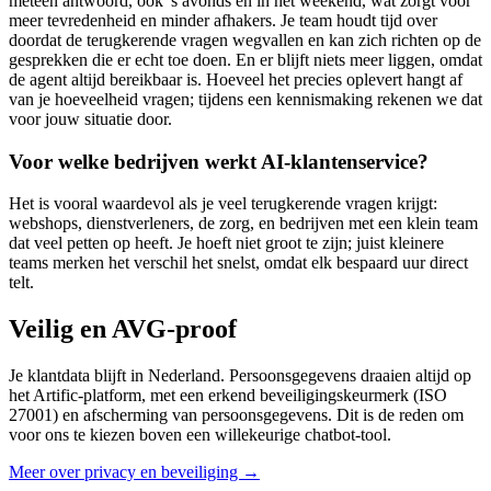
meteen antwoord, ook 's avonds en in het weekend, wat zorgt voor
meer tevredenheid en minder afhakers. Je team houdt tijd over
doordat de terugkerende vragen wegvallen en kan zich richten op de
gesprekken die er echt toe doen. En er blijft niets meer liggen, omdat
de agent altijd bereikbaar is. Hoeveel het precies oplevert hangt af
van je hoeveelheid vragen; tijdens een kennismaking rekenen we dat
voor jouw situatie door.
Voor welke bedrijven werkt AI-klantenservice?
Het is vooral waardevol als je veel terugkerende vragen krijgt:
webshops, dienstverleners, de zorg, en bedrijven met een klein team
dat veel petten op heeft. Je hoeft niet groot te zijn; juist kleinere
teams merken het verschil het snelst, omdat elk bespaard uur direct
telt.
Veilig en AVG-proof
Je klantdata blijft in Nederland. Persoonsgegevens draaien altijd op
het Artific-platform, met een erkend beveiligingskeurmerk (ISO
27001) en afscherming van persoonsgegevens. Dit is de reden om
voor ons te kiezen boven een willekeurige chatbot-tool.
Meer over privacy en beveiliging →