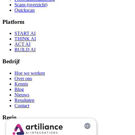
Scans (overzicht)
Quickscan
Platform
START AI
THINK AI
ACT AI
BUILD AI
Bedrijf
Hoe we werken
Over ons
Kennis
Blog
Nieuws
Resultaten
Contact
Regio
AI-automatisering Groningen
AI-automatisering Drenthe