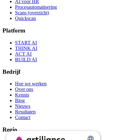
AI voor HR
Procesautomatisering
Scans (overzicht)
Quickscan
Platform
START AI
THINK AI
ACT AI
BUILD AI
Bedrijf
Hoe we werken
Over ons
Kennis
Blog
Nieuws
Resultaten
Contact
Regio