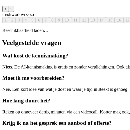
‹
›
ma
di
wo
do
vr
za
zo
1
2
3
4
5
6
7
8
9
10
11
12
13
14
15
16
17
Beschikbaarheid laden…
Veelgestelde vragen
Wat kost de kennismaking?
Niets. De AI-kennismaking is gratis en zonder verplichtingen. Ook als j
Moet ik me voorbereiden?
Nee. Een kort idee van wat je doet en waar je tijd in steekt is genoeg
Hoe lang duurt het?
Reken op ongeveer dertig minuten via een videocall. Korter mag ook, 
Krijg ik na het gesprek een aanbod of offerte?