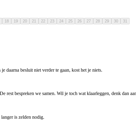
18
19
20
21
22
23
24
25
26
27
28
29
30
31
e daarna besluit niet verder te gaan, kost het je niets.
. De rest bespreken we samen. Wil je toch wat klaarleggen, denk dan aan 
langer is zelden nodig.