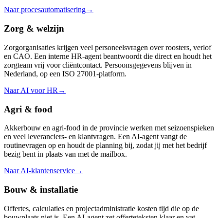
Naar procesautomatisering
→
Zorg & welzijn
Zorgorganisaties krijgen veel personeelsvragen over roosters, verlof
en CAO. Een interne HR-agent beantwoordt die direct en houdt het
zorgteam vrij voor cliëntcontact. Persoonsgegevens blijven in
Nederland, op een ISO 27001-platform.
Naar AI voor HR
→
Agri & food
Akkerbouw en agri-food in de provincie werken met seizoenspieken
en veel leveranciers- en klantvragen. Een AI-agent vangt de
routinevragen op en houdt de planning bij, zodat jij met het bedrijf
bezig bent in plaats van met de mailbox.
Naar AI-klantenservice
→
Bouw & installatie
Offertes, calculaties en projectadministratie kosten tijd die op de
bouwplaats niet is. Een AI-agent zet offerteteksten klaar en vat