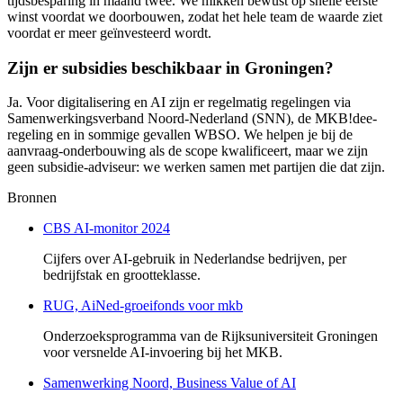
tijdsbesparing in maand twee. We mikken bewust op snelle eerste
winst voordat we doorbouwen, zodat het hele team de waarde ziet
voordat er meer geïnvesteerd wordt.
Zijn er subsidies beschikbaar in Groningen?
Ja. Voor digitalisering en AI zijn er regelmatig regelingen via
Samenwerkingsverband Noord-Nederland (SNN), de MKB!dee-
regeling en in sommige gevallen WBSO. We helpen je bij de
aanvraag-onderbouwing als de scope kwalificeert, maar we zijn
geen subsidie-adviseur: we werken samen met partijen die dat zijn.
Bronnen
CBS AI-monitor 2024
Cijfers over AI-gebruik in Nederlandse bedrijven, per
bedrijfstak en grootteklasse.
RUG, AiNed-groeifonds voor mkb
Onderzoeksprogramma van de Rijksuniversiteit Groningen
voor versnelde AI-invoering bij het MKB.
Samenwerking Noord, Business Value of AI