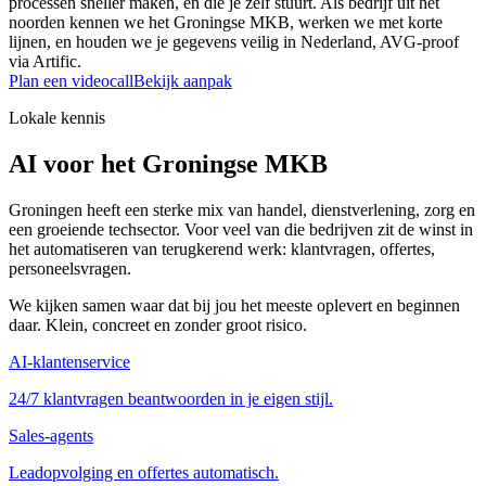
processen sneller maken, en die je zelf stuurt. Als bedrijf uit het
noorden kennen we het Groningse MKB, werken we met korte
lijnen, en houden we je gegevens veilig in Nederland, AVG-proof
via Artific.
Plan een videocall
Bekijk aanpak
Lokale kennis
AI voor het Groningse MKB
Groningen heeft een sterke mix van handel, dienstverlening, zorg en
een groeiende techsector. Voor veel van die bedrijven zit de winst in
het automatiseren van terugkerend werk: klantvragen, offertes,
personeelsvragen.
We kijken samen waar dat bij jou het meeste oplevert en beginnen
daar. Klein, concreet en zonder groot risico.
AI-klantenservice
24/7 klantvragen beantwoorden in je eigen stijl.
Sales-agents
Leadopvolging en offertes automatisch.