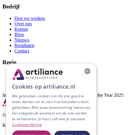
Bedrijf
Hoe we werken
Over ons
Kennis
Blog
Nieuws
Resultaten
Contact
Regio
AI-automatisering Groningen
AI-automatisering Drenthe
DUTCH
AI-automatisering Friesland
Cookies op artiliance.nl
ENGLISH
Implementatiepartner van Artific, AI Company of the Year 2025
We gebruiken cookies om de site goed te
laten werken en te zien hoe bezoekers hem
gebruiken. Met jouw toestemming meten we
het sitegebruik anoniem om de site verder
©
2026
Artiliance. Alle rechten voorbehouden.
te verbeteren. Je kiest zelf wat je toestaat.
Cookieverklaring
KvK
53204441
· BTW
NL002201375B45