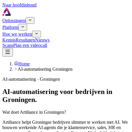
Naar hoofdinhoud
Oplossingen
Platform
Hoe we werken
Kennis
Resultaten
Nieuws
Scans
Plan een videocall
Home
AI-automatisering Groningen
AI-automatisering · Groningen
AI-automatisering voor bedrijven in
Groningen.
Wat doet Artiliance in Groningen?
Artiliance helpt Groningse bedrijven slimmer te werken met AI. We
bouwen werkende AI-agents die je klantenservice, sales, HR en