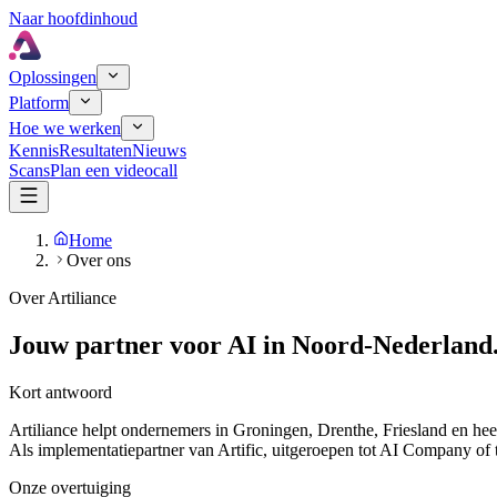
Naar hoofdinhoud
Oplossingen
Platform
Hoe we werken
Kennis
Resultaten
Nieuws
Scans
Plan een videocall
Home
Over ons
Over Artiliance
Jouw partner voor AI in Noord-Nederland
Kort antwoord
Artiliance helpt ondernemers in Groningen, Drenthe, Friesland en h
Als implementatiepartner van Artific, uitgeroepen tot AI Company of 
Onze overtuiging