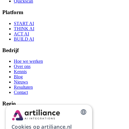
Quickscan
Platform
START AI
THINK AI
ACT AI
BUILD AI
Bedrijf
Hoe we werken
Over ons
Kennis
Blog
Nieuws
Resultaten
Contact
Regio
AI-automatisering Groningen
AI-automatisering Drenthe
DUTCH
AI-automatisering Friesland
Cookies op artiliance.nl