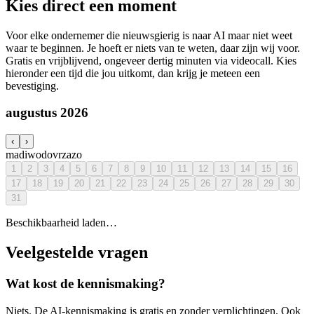
Kies direct een moment
Voor elke ondernemer die nieuwsgierig is naar AI maar niet weet
waar te beginnen. Je hoeft er niets van te weten, daar zijn wij voor.
Gratis en vrijblijvend, ongeveer dertig minuten via videocall. Kies
hieronder een tijd die jou uitkomt, dan krijg je meteen een
bevestiging.
augustus 2026
‹
›
ma
di
wo
do
vr
za
zo
1
2
3
4
5
6
7
8
9
10
11
12
13
14
15
16
17
18
19
20
21
22
23
24
25
26
27
28
29
30
31
Beschikbaarheid laden…
Veelgestelde vragen
Wat kost de kennismaking?
Niets. De AI-kennismaking is gratis en zonder verplichtingen. Ook