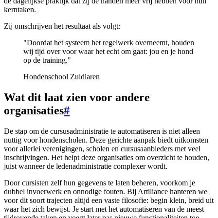
de dagelijkse praktijk dat zij de handen meer vrij hebben voor hun
kerntaken.
Zij omschrijven het resultaat als volgt:
"Doordat het systeem het regelwerk overneemt, houden
wij tijd over voor waar het echt om gaat: jou en je hond
op de training."
Hondenschool Zuidlaren
Wat dit laat zien voor andere
organisaties
#
De stap om de cursusadministratie te automatiseren is niet alleen
nuttig voor hondenscholen. Deze gerichte aanpak biedt uitkomsten
voor allerlei verenigingen, scholen en cursusaanbieders met veel
inschrijvingen. Het helpt deze organisaties om overzicht te houden,
juist wanneer de ledenadministratie complexer wordt.
Door cursisten zelf hun gegevens te laten beheren, voorkom je
dubbel invoerwerk en onnodige fouten. Bij Artiliance hanteren we
voor dit soort trajecten altijd een vaste filosofie: begin klein, breid uit
waar het zich bewijst. Je start met het automatiseren van de meest
tijdrovende taken en voegt later pas nieuwe functionaliteiten toe.