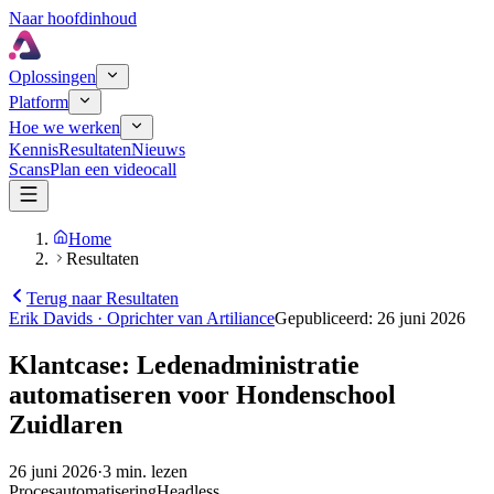
Naar hoofdinhoud
Oplossingen
Platform
Hoe we werken
Kennis
Resultaten
Nieuws
Scans
Plan een videocall
Home
Resultaten
Terug naar Resultaten
Erik Davids
·
Oprichter van Artiliance
Gepubliceerd
:
26 juni 2026
Klantcase: Ledenadministratie
automatiseren voor Hondenschool
Zuidlaren
26 juni 2026
·
3
min. lezen
Procesautomatisering
Headless