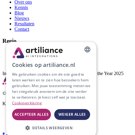
Over ons
Kennis
Blog
Nieuws
Resultaten
Contact
Regio
AI-automatisering Groningen
AI-automatisering Drenthe
DUTCH
AI-automatisering Friesland
Cookies op artiliance.nl
ENGLISH
Implementatiepartner van Artific, AI Company of the Year 2025
We gebruiken cookies om de site goed te
laten werken en te zien hoe bezoekers hem
gebruiken. Met jouw toestemming meten we
het sitegebruik anoniem om de site verder
©
2026
Artiliance. Alle rechten voorbehouden.
te verbeteren. Je kiest zelf wat je toestaat.
Cookieverklaring
KvK
53204441
· BTW
NL002201375B45
Privacy
ACCEPTEER ALLES
WEIGER ALLES
Voorwaarden
Cookies
DETAILS WEERGEVEN