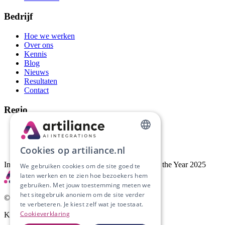
Bedrijf
Hoe we werken
Over ons
Kennis
Blog
Nieuws
Resultaten
Contact
Regio
AI-automatisering Groningen
AI-automatisering Drenthe
DUTCH
AI-automatisering Friesland
Cookies op artiliance.nl
ENGLISH
Implementatiepartner van Artific, AI Company of the Year 2025
We gebruiken cookies om de site goed te
laten werken en te zien hoe bezoekers hem
gebruiken. Met jouw toestemming meten we
het sitegebruik anoniem om de site verder
©
2026
Artiliance. Alle rechten voorbehouden.
te verbeteren. Je kiest zelf wat je toestaat.
Cookieverklaring
KvK
53204441
· BTW
NL002201375B45