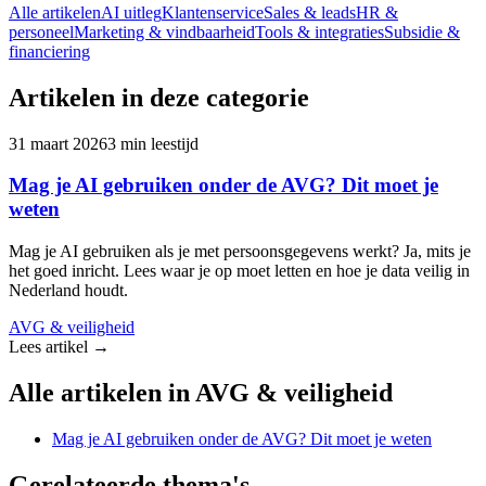
Alle artikelen
AI uitleg
Klantenservice
Sales & leads
HR &
personeel
Marketing & vindbaarheid
Tools & integraties
Subsidie &
financiering
Artikelen in deze categorie
31 maart 2026
3
min leestijd
Mag je AI gebruiken onder de AVG? Dit moet je
weten
Mag je AI gebruiken als je met persoonsgegevens werkt? Ja, mits je
het goed inricht. Lees waar je op moet letten en hoe je data veilig in
Nederland houdt.
AVG & veiligheid
Lees artikel →
Alle artikelen in
AVG & veiligheid
Mag je AI gebruiken onder de AVG? Dit moet je weten
Gerelateerde thema's