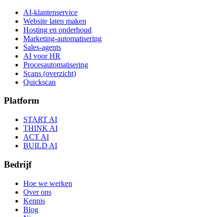
AI-klantenservice
Website laten maken
Hosting en onderhoud
Marketing-automatisering
Sales-agents
AI voor HR
Procesautomatisering
Scans (overzicht)
Quickscan
Platform
START AI
THINK AI
ACT AI
BUILD AI
Bedrijf
Hoe we werken
Over ons
Kennis
Blog