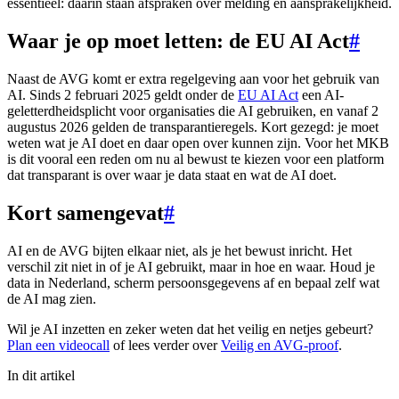
essentieel: daarin staan afspraken over melding en aansprakelijkheid.
Waar je op moet letten: de EU AI Act
#
Naast de AVG komt er extra regelgeving aan voor het gebruik van
AI. Sinds 2 februari 2025 geldt onder de
EU AI Act
een AI-
geletterdheidsplicht voor organisaties die AI gebruiken, en vanaf 2
augustus 2026 gelden de transparantieregels. Kort gezegd: je moet
weten wat je AI doet en daar open over kunnen zijn. Voor het MKB
is dit vooral een reden om nu al bewust te kiezen voor een platform
dat transparant is over waar je data staat en wat de AI doet.
Kort samengevat
#
AI en de AVG bijten elkaar niet, als je het bewust inricht. Het
verschil zit niet in of je AI gebruikt, maar in hoe en waar. Houd je
data in Nederland, scherm persoonsgegevens af en bepaal zelf wat
de AI mag zien.
Wil je AI inzetten en zeker weten dat het veilig en netjes gebeurt?
Plan een videocall
of lees verder over
Veilig en AVG-proof
.
In dit artikel