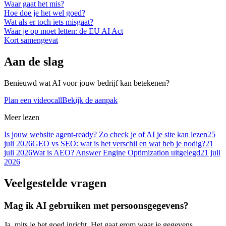
Waar gaat het mis?
Hoe doe je het wel goed?
Wat als er toch iets misgaat?
Waar je op moet letten: de EU AI Act
Kort samengevat
Aan de slag
Benieuwd wat AI voor jouw bedrijf kan betekenen?
Plan een videocall
Bekijk de aanpak
Meer lezen
Is jouw website agent-ready? Zo check je of AI je site kan lezen
25
juli 2026
GEO vs SEO: wat is het verschil en wat heb je nodig?
21
juli 2026
Wat is AEO? Answer Engine Optimization uitgelegd
21 juli
2026
Veelgestelde vragen
Mag ik AI gebruiken met persoonsgegevens?
Ja, mits je het goed inricht. Het gaat erom waar je gegevens