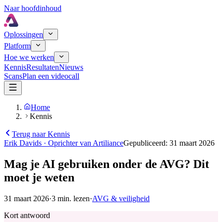
Naar hoofdinhoud
Oplossingen
Platform
Hoe we werken
Kennis
Resultaten
Nieuws
Scans
Plan een videocall
Home
Kennis
Terug naar Kennis
Erik Davids
·
Oprichter van Artiliance
Gepubliceerd
:
31 maart 2026
Mag je AI gebruiken onder de AVG? Dit
moet je weten
31 maart 2026
·
3
min. lezen
·
AVG & veiligheid
Kort antwoord