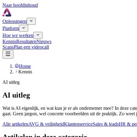
Naar hoofdinhoud
Oplossingen
Platform
Hoe we werken
Kennis
Resultaten
Nieuws
Scans
Plan een videocall
Home
Kennis
AI uitleg
AI uitleg
Wat is AI eigenlijk, en wat kun je er als ondernemer mee? In deze cat
gaat. Geen jargon, wel concrete voorbeelden uit de praktijk. Zo weet je
Alle artikelen
AVG & veiligheid
Klantenservice
Sales & leads
HR & per
Artikelen in deze categorie