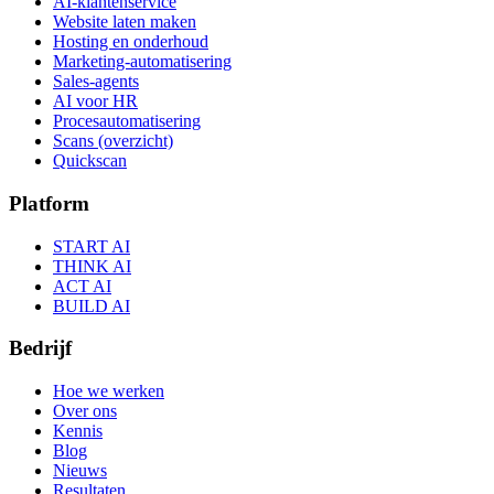
AI-klantenservice
Website laten maken
Hosting en onderhoud
Marketing-automatisering
Sales-agents
AI voor HR
Procesautomatisering
Scans (overzicht)
Quickscan
Platform
START AI
THINK AI
ACT AI
BUILD AI
Bedrijf
Hoe we werken
Over ons
Kennis
Blog
Nieuws
Resultaten