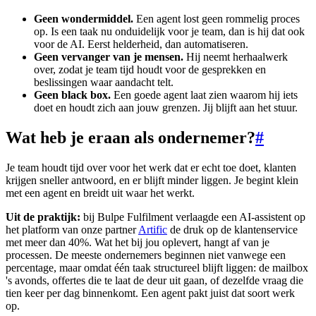
Geen wondermiddel.
Een agent lost geen rommelig proces
op. Is een taak nu onduidelijk voor je team, dan is hij dat ook
voor de AI. Eerst helderheid, dan automatiseren.
Geen vervanger van je mensen.
Hij neemt herhaalwerk
over, zodat je team tijd houdt voor de gesprekken en
beslissingen waar aandacht telt.
Geen black box.
Een goede agent laat zien waarom hij iets
doet en houdt zich aan jouw grenzen. Jij blijft aan het stuur.
Wat heb je eraan als ondernemer?
#
Je team houdt tijd over voor het werk dat er echt toe doet, klanten
krijgen sneller antwoord, en er blijft minder liggen. Je begint klein
met een agent en breidt uit waar het werkt.
Uit de praktijk:
bij Bulpe Fulfilment verlaagde een AI-assistent op
het platform van onze partner
Artific
de druk op de klantenservice
met meer dan 40%. Wat het bij jou oplevert, hangt af van je
processen. De meeste ondernemers beginnen niet vanwege een
percentage, maar omdat één taak structureel blijft liggen: de mailbox
's avonds, offertes die te laat de deur uit gaan, of dezelfde vraag die
tien keer per dag binnenkomt. Een agent pakt juist dat soort werk
op.