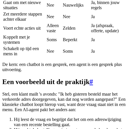
Gaat om met nieuwe
Ja, binnen jouw
Nee
Nauwelijks
situaties
regels
Zet meerdere stappen
Nee
Nee
Ja
achter elkaar
Alleen
Ja (afspraak,
Voert echte acties uit
Zelden
vaste
offerte, update)
Koppelt met je
Soms
Beperkt
Ja
systemen
Schakelt op tijd een
Nee
Soms
Ja
mens in
De kern: een chatbot is een gesprek, een agent is een gesprek plus
uitvoering.
Een voorbeeld uit de praktijk
#
Stel, een klant mailt 's avonds: "Ik heb gisteren besteld maar het
verkeerde adres doorgegeven, kan dat nog worden aangepast?" Een
klassieke chatbot loopt hierop vast, want deze vraag staat niet in een
menu. Een AI-agent pakt het anders aan:
Hij leest de vraag en begrijpt dat het om een adreswijziging
van een recente bestelling gaat.