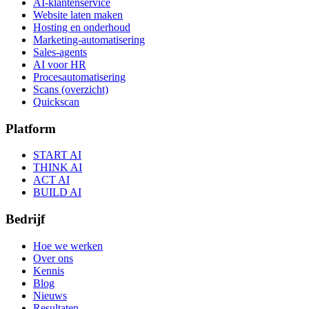
AI-klantenservice
Website laten maken
Hosting en onderhoud
Marketing-automatisering
Sales-agents
AI voor HR
Procesautomatisering
Scans (overzicht)
Quickscan
Platform
START AI
THINK AI
ACT AI
BUILD AI
Bedrijf
Hoe we werken
Over ons
Kennis
Blog
Nieuws
Resultaten