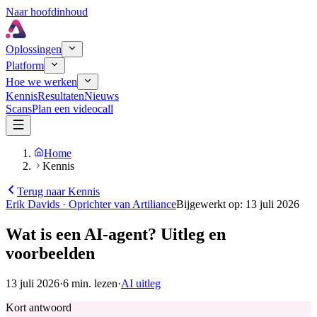
Naar hoofdinhoud
Oplossingen
Platform
Hoe we werken
Kennis
Resultaten
Nieuws
Scans
Plan een videocall
Home
Kennis
Terug naar Kennis
Erik Davids
·
Oprichter van Artiliance
Bijgewerkt op
:
13 juli 2026
Wat is een AI-agent? Uitleg en
voorbeelden
13 juli 2026
·
6
min. lezen
·
AI uitleg
Kort antwoord