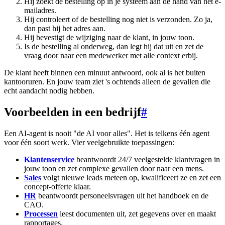
Hij zoekt de bestelling op in je systeem aan de hand van het e-
mailadres.
Hij controleert of de bestelling nog niet is verzonden. Zo ja,
dan past hij het adres aan.
Hij bevestigt de wijziging naar de klant, in jouw toon.
Is de bestelling al onderweg, dan legt hij dat uit en zet de
vraag door naar een medewerker met alle context erbij.
De klant heeft binnen een minuut antwoord, ook al is het buiten
kantooruren. En jouw team ziet 's ochtends alleen de gevallen die
echt aandacht nodig hebben.
Voorbeelden in een bedrijf
#
Een AI-agent is nooit "de AI voor alles". Het is telkens één agent
voor één soort werk. Vier veelgebruikte toepassingen:
Klantenservice
beantwoordt 24/7 veelgestelde klantvragen in
jouw toon en zet complexe gevallen door naar een mens.
Sales
volgt nieuwe leads meteen op, kwalificeert ze en zet een
concept-offerte klaar.
HR
beantwoordt personeelsvragen uit het handboek en de
CAO.
Processen
leest documenten uit, zet gegevens over en maakt
rapportages.