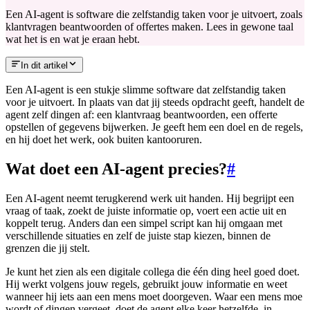
Een AI-agent is software die zelfstandig taken voor je uitvoert, zoals
klantvragen beantwoorden of offertes maken. Lees in gewone taal
wat het is en wat je eraan hebt.
In dit artikel
Een AI-agent is een stukje slimme software dat zelfstandig taken
voor je uitvoert. In plaats van dat jij steeds opdracht geeft, handelt de
agent zelf dingen af: een klantvraag beantwoorden, een offerte
opstellen of gegevens bijwerken. Je geeft hem een doel en de regels,
en hij doet het werk, ook buiten kantooruren.
Wat doet een AI-agent precies?
#
Een AI-agent neemt terugkerend werk uit handen. Hij begrijpt een
vraag of taak, zoekt de juiste informatie op, voert een actie uit en
koppelt terug. Anders dan een simpel script kan hij omgaan met
verschillende situaties en zelf de juiste stap kiezen, binnen de
grenzen die jij stelt.
Je kunt het zien als een digitale collega die één ding heel goed doet.
Hij werkt volgens jouw regels, gebruikt jouw informatie en weet
wanneer hij iets aan een mens moet doorgeven. Waar een mens moe
wordt of dingen vergeet, doet de agent elke keer hetzelfde, in