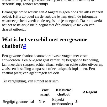
dezelfde stijl, zonder wachttijd.
Belangrijk om te weten: een AI-agent is geen doos die alles vanzelf
oplost. Hij is zo goed als de taak die je hem geeft, de informatie
waarmee je hem voedt en de regels die je meegeeft. Daarom werkt
het het beste als je klein begint met één duidelijke taak en van
daaruit uitbreidt.
Wat is het verschil met een gewone
chatbot?
#
Een gewone chatbot beantwoordt vaste vragen met vaste
antwoorden. Een AI-agent gaat verder: hij begrijpt de bedoeling,
kan meerdere stappen achter elkaar zetten en echte acties uitvoeren,
zoals een bestelling aanpassen of een afspraak inplannen. Een
chatbot praat; een agent regelt het ook.
Ter vergelijking, van simpel naar slim:
Vast
Klassieke
AI-agent
script
chatbot
Beperkt
Begrijpt gewone taal
Nee
Ja
(trefwoorden)