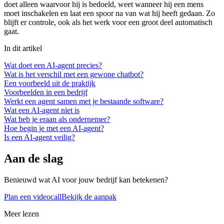
doet alleen waarvoor hij is bedoeld, weet wanneer hij een mens
moet inschakelen en laat een spoor na van wat hij heeft gedaan. Zo
blijft er controle, ook als het werk voor een groot deel automatisch
gaat.
In dit artikel
Wat doet een AI-agent precies?
Wat is het verschil met een gewone chatbot?
Een voorbeeld uit de praktijk
Voorbeelden in een bedrijf
Werkt een agent samen met je bestaande software?
Wat een AI-agent niet is
Wat heb je eraan als ondernemer?
Hoe begin je met een AI-agent?
Is een AI-agent veilig?
Aan de slag
Benieuwd wat AI voor jouw bedrijf kan betekenen?
Plan een videocall
Bekijk de aanpak
Meer lezen