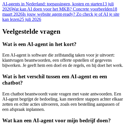
AI-agents in Nederland: toepassingen, kosten en starten
13 juli
2026
Wat kan AI doen voor het MKB? Concrete voorbeelden
18
maart 2026
Is jouw website agent-ready? Zo check je of AI je site
kan lezen
25 juli 2026
Veelgestelde vragen
Wat is een AI-agent in het kort?
Een AI-agent is software die zelfstandig taken voor je uitvoert:
klantvragen beantwoorden, een offerte opstellen of gegevens
bijwerken. Je geeft hem een doel en de regels, en hij doet het werk.
Wat is het verschil tussen een AI-agent en een
chatbot?
Een chatbot beantwoordt vaste vragen met vaste antwoorden. Een
AI-agent begrijpt de bedoeling, kan meerdere stappen achter elkaar
zetten en echte acties uitvoeren, zoals een bestelling aanpassen of
een afspraak inplannen.
Wat kan een AI-agent voor mijn bedrijf doen?