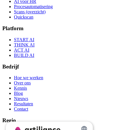
AI voor HR
Procesautomatisering
Scans (overzicht)
Quickscan
Platform
START AI
THINK AI
ACT AI
BUILD AI
Bedrijf
Hoe we werken
Over ons
Kennis
Blog
Nieuws
Resultaten
Contact
Regio