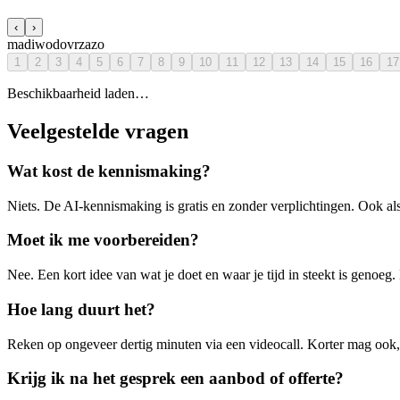
‹
›
ma
di
wo
do
vr
za
zo
1
2
3
4
5
6
7
8
9
10
11
12
13
14
15
16
17
Beschikbaarheid laden…
Veelgestelde vragen
Wat kost de kennismaking?
Niets. De AI-kennismaking is gratis en zonder verplichtingen. Ook als j
Moet ik me voorbereiden?
Nee. Een kort idee van wat je doet en waar je tijd in steekt is genoeg
Hoe lang duurt het?
Reken op ongeveer dertig minuten via een videocall. Korter mag ook, 
Krijg ik na het gesprek een aanbod of offerte?