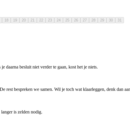
18
19
20
21
22
23
24
25
26
27
28
29
30
31
e daarna besluit niet verder te gaan, kost het je niets.
. De rest bespreken we samen. Wil je toch wat klaarleggen, denk dan aan 
langer is zelden nodig.