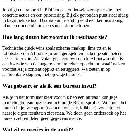
Je krijgt een rapport in PDF én een online-viewer op de site, met
concrete acties en een prioritering. Bij elk gevonden punt staat uitleg
in begrijpelijke taal. Daarna kun je vrijblijvend een kennismaking
plannen om de uitkomsten samen door te lopen.
Hoe lang duurt het voordat ik resultaat zie?
Technische quick wins zoals schema-markup, llms.txt en je
robots.txt voor AI-bots zijn snel geregeld en maken je site meteen
leesbaarder voor AI. Vaker geciteerd worden in AI-antwoorden is
een kwestie van de langere termijn: reken op acht tot twaalf weken
voordat AI je content oppikt en teruggeeft. We zetten in op
aantoonbare stappen, niet op vage beloftes.
Wat gebeurt er als ik een bureau invul?
Als je in het formulier kiest voor "Ik heb een bureau" kun je je
marketingbureau opzoeken in Google Bedrijfsprofiel. We tonen het
bureau in jouw rapport (naam en website, klikbaar), zodat je het
naast je eigen resultaten ziet staan. We doen geen onderzoek op het
bureau zelf en delen geen gegevens met ze.
Wat zit er precies in de audit?