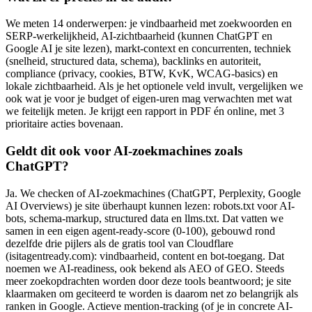
We meten 14 onderwerpen: je vindbaarheid met zoekwoorden en
SERP-werkelijkheid, AI-zichtbaarheid (kunnen ChatGPT en
Google AI je site lezen), markt-context en concurrenten, techniek
(snelheid, structured data, schema), backlinks en autoriteit,
compliance (privacy, cookies, BTW, KvK, WCAG-basics) en
lokale zichtbaarheid. Als je het optionele veld invult, vergelijken we
ook wat je voor je budget of eigen-uren mag verwachten met wat
we feitelijk meten. Je krijgt een rapport in PDF én online, met 3
prioritaire acties bovenaan.
Geldt dit ook voor AI-zoekmachines zoals
ChatGPT?
Ja. We checken of AI-zoekmachines (ChatGPT, Perplexity, Google
AI Overviews) je site überhaupt kunnen lezen: robots.txt voor AI-
bots, schema-markup, structured data en llms.txt. Dat vatten we
samen in een eigen agent-ready-score (0-100), gebouwd rond
dezelfde drie pijlers als de gratis tool van Cloudflare
(isitagentready.com): vindbaarheid, content en bot-toegang. Dat
noemen we AI-readiness, ook bekend als AEO of GEO. Steeds
meer zoekopdrachten worden door deze tools beantwoord; je site
klaarmaken om geciteerd te worden is daarom net zo belangrijk als
ranken in Google. Actieve mention-tracking (of je in concrete AI-