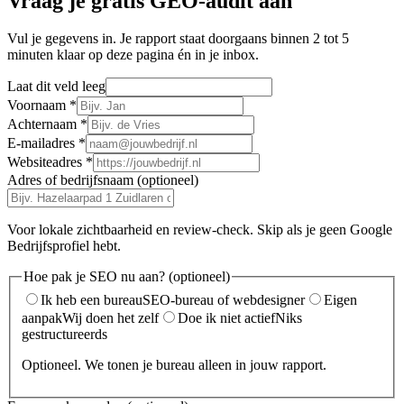
Vraag je gratis GEO-audit aan
Vul je gegevens in. Je rapport staat doorgaans binnen 2 tot 5
minuten klaar op deze pagina én in je inbox.
Laat dit veld leeg
Voornaam
*
Achternaam
*
E-mailadres
*
Websiteadres
*
Adres of bedrijfsnaam (optioneel)
Voor lokale zichtbaarheid en review-check. Skip als je geen Google
Bedrijfsprofiel hebt.
Hoe pak je SEO nu aan?
(optioneel)
Ik heb een bureau
SEO-bureau of webdesigner
Eigen
aanpak
Wij doen het zelf
Doe ik niet actief
Niks
gestructureerds
Optioneel. We tonen je bureau alleen in jouw rapport.