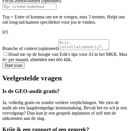
Focus-zoekwoorden
(optioneel)
Typ + Enter of komma om toe te voegen, max
5
termen. Helpt ons
om long-tail-kansen specifieker voor jou te vinden.
0
/
5
Branche of context
(optioneel)
Houd me op de hoogte van Erik's tips voor AI in het MKB. Max
4× per maand, afmelden met één klik.
Start scan
Veelgestelde vragen
Is de GEO-audit gratis?
Ja, volledig gratis en zonder verdere verplichtingen. We zien de
audit als een laagdrempelige kennismaking. Bevalt het en wil je een
vervolgstap? Dan kun je een gesprek inplannen of zelf met de
uitkomsten aan de slag.
Krijg ik een rapport of een gesprek?