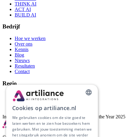
THINK AI
ACT AI
BUILD AI
Bedrijf
Hoe we werken
Over ons
Kennis
Blog
Nieuws
Resultaten
Contact
Regio
AI-automatisering Groningen
AI-automatisering Drenthe
DUTCH
AI-automatisering Friesland
Cookies op artiliance.nl
ENGLISH
Implementatiepartner van Artific, AI Company of the Year 2025
We gebruiken cookies om de site goed te
laten werken en te zien hoe bezoekers hem
gebruiken. Met jouw toestemming meten we
het sitegebruik anoniem om de site verder
©
2026
Artiliance. Alle rechten voorbehouden.